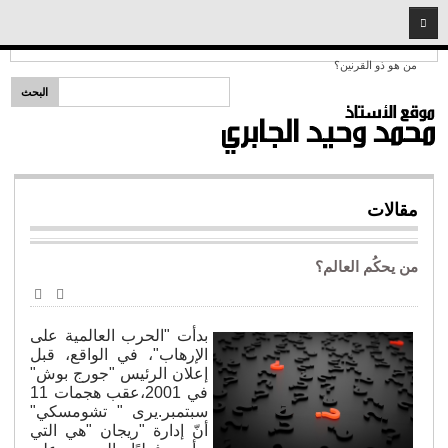
2026
08
08
Headlines:
الرئيسية
من هو ذو القرنين؟
قضايا دينية
خطب ومحاضرات
شخصيات إسلامية
مقالات
سيد البشر
المبشرون بالجنة
من يحكُم العالم؟
أئمة وفقهاء
طباعة
البريد
الأصحاب
الإلكترو
بدأت "الحرب العالمية على
نساء مؤمنات
الإرهاب"، في الواقع، قبل
إعلان الرئيس "جورج بوش"
شريعة
في 2001،عقب هجمات 11
فتاوى المهجر
سبتمبر.يرى " تشومسكي"
أنّ إدارة "ريجان "هي التي
قضايا اجتماعية