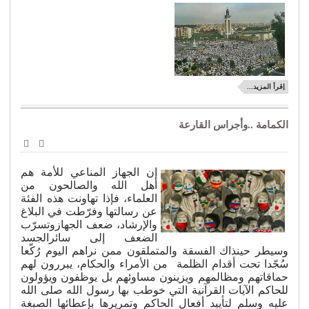
اِقرأ المزيد...
الكمامة ..وأجراس القارعة
طباعة
البريد
الإلكترو
إن الجهاز المناعي للأمة هم
أهل الله والصالحون من
العلماء، فإذا تهاونت هذه الفئة
عن رسالتها وفرّطت في البلاغ
والإرشاد، ضعف الجهازوتسرّب
الضعف إلى سائرالجسد
وسيطر حينذاك الفسقة والمتملقون ممن نراهم اليوم رُكّعا
سُجّدا تحت أقدام الظلمة من الأمراء والحكام، يبررون لهم
حماقاتهم ومظالمهم ويزينون مساوئهم بل يوظفون ويؤولون
للحاكم الآيات القرآنية التي خوطب بها رسول الله صلى الله
عليه وسلم لتأييد أفعال الحاكم وتمريرها بإعطائها الصبغة