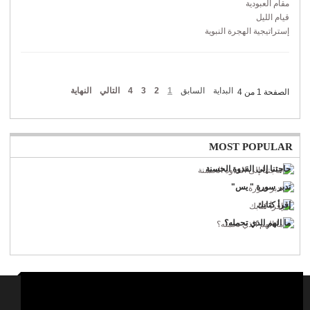
مقام العبودية
قيام الليل
إستراتيجية الهجرة النبوية
البداية
السابق
1
2
3
4
التالي
النهاية
الصفحة 1 من 4
MOST POPULAR
حاجتنا إلى القدوة الحسنة
تدبر سورة " يس"
إقرأ كتابك
ما الهم الذي تحمله؟