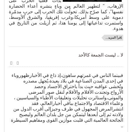
بدأت فعليًا الحرب على
الإرهاب، " لتطهير العالم من وباءٍ ينشره أعداء الحضارة
فرق ومذاهب
نفسها"، كما صرّح بذلك. تحولّت تلك الحرب إلى حربٍ مدمّرة
دموية على وسط أمريكا،وغرب إفريقيا، والشرق الأوسط،
رعاية المحتاجين
واستمرت تداعياتها إلى يومنا هذا، ثم أزيلت من التاريخ في
هدوء.
الإسلام والأديان
اِقرأ المزيد...
قضايا فكرية
شعر
لا .. ليست الجمعة كالأحد
مقالات
طباعة
البريد
أنشطة جمعية الأندلس
الإلكترو
فبينما الناس في غمرتهم ساهون،إذ ذاع في الأخبارظهوروباء
السيرة الذاتية
في إحدى المدن الصناعية في بلاد بعيدة،يُجهل مصدره
وتُخشى عواقبه حيث بدأ باختراق الأجساد وحصد
معرض الصور
الأرواح.وتجندت الأقلام والأفلام لنقل صور المرضى
والموتى،واستاثرت تحليلات وتعليقات الأطباء والسياسيين ،
تواصل
وعلماء الاقتصاد والاجتماع بباقي أخبارالعالم، فقد
انتشرالمرض المجهول في ظرف وجيزإلى أقرب الدول من
ولادته ثم إلى أبعدها ليتمكن من جل بلدان العالم وليصبح
الهولندية
الجائحة العالمية التي قلبت موازين القوى ومفاهيم السيطرة
..