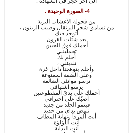
الى آخر حجر في الشهادة .
4- الصورة الوحيدة .
من فحولة الأعشاب البرية
من تسامق شجر البرتقال وطيب الزيتون ،
أتوحد فيك
بعد شتات القرون
أحملك فوق الجبين
تحملينني
أحلم بك
تلدينني ،
وأحلم بتوهجنا داخل غزة
وعلى الضفة الممنوعة
ترسو موانئي الضائعة
يرسو اشتياقي
أحملك على يديّ المقطوعتين
أصبّك على احتراقي
فينمو الجلد من جديد
تنهض يداي من حديد
أنت المرفأ ونهاية المطاف
أنت اللؤلؤة
أنت البداية