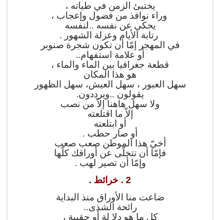
يختبئ الزمن في طياته ،
وراء نوافذ من فضول وإعجاب ،
فرق ومذاهب
يحكي عن نفسه ..لنفسه
رعاية المحتاجين
رتابة الأيام وعزلة الشهور .
في المهجر إمّا أن تكون شجرة صنوبر
الإسلام والأديان
أو علامة استفهام..
قطعة جغرافيا بين الماء والماء ،
قضايا فكرية
هو هذا المكان
سهل العبور ، سهل العيش، سهل الظهور
شعر
يقولون ..ويرددون.
مقالات
ولا سهل هاهنا إلاّ من نصب
إلاّ ما اقتلعته
أنشطة جمعية الأندلس
أو ابتلعته
السيرة الذاتية
أو صار حطب .
أخيّ هذا الموطن صعب صعب
معرض الصور
فإمّا أن تتخلّى عن أوراقك كلّها
وإمّا أن تصير لهب .
تواصل
2 . خرائط .
الهولندية
ضاعت منا الأوراق منذ البداية
رائحة الشذى..
كل ما هو دلا لة أو حقيبة ،