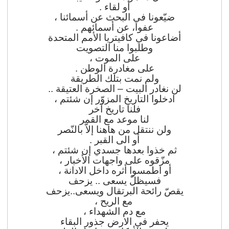
أو لقاء .
ضيّعونا في البحث عن أسمائنا ،
عفوا، عن أسمائهم .
أضاعونا في كافيتريا الأمم المتحدة
وطلبوا منا التصويت
على الموت ،
على مغادرة الوطن .
ولم نمت بتلك الطريقة
لن نغادر البيت – الصخرة العتيقة ..
ادخلوا التاريخ المزوّر إن شئتم ،
فلنا تاريخ آخر
لنا موعد مع القمر
ولن ننتقل من هاهنا إلاّ بالنّصر
أو الى القبر .
ثم خذوا بعدها جسدي إن شئتم ،
مزّقوه على واجهات الأخبار ،
أو اطمسوا أثره داخل الادانة ،
فسيظلّ يسعى .. يزحف
يقصّ رائحة البرتقال ويسعى..يزحف
مع الريح ،
مع دم الشهداء ،
يحفر في الارض جذور البقاء