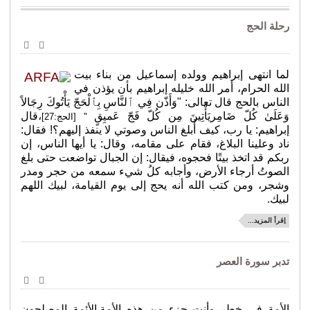
رحلة الحج
طباعة
البريد
الإلكترو
لما انتهى إبراهيم وولده إسماعيل من بناء بيت
الله الحرام، أمر الله خليله إبراهيم بأن يؤذن في
الناس بالحج قال تعالى: "وَأَذّن فِي ٱلنَّاسِ
بِٱلْحَجّ يَأْتُوكَ رِجَالاً
وَعَلَىٰ كُلّ ضَامِر
يَأْتِينَ مِن كُلّ فَجّ عَميِقٍ
،قال
" [الحج:27]
إبراهيم: يا رب، كيف أُبلغ الناس وصوتي لا ينفذ إليهم؟! فقال:
ناد وعلينا البلاغ، فقام على مقامه، وقال: يا أيها الناس، إن
ربكم قد اتخذ بيتًا فحجوه، فيقال: إن الجبال تواضعت حتى بلغ
الصوتُ أرجاء الأرض، وأجابه كلُ شيء سمعه من حجر ومدر
وشجر، ومن كتب الله أنه يحج إلى يوم القيامة، لبيك اللهم
لبيك.
اِقرأ المزيد...
تدبر سورة العصر
طباعة
البريد
الإلكترو
الأمة في خطر وأنت جزء من هذه الأمة.الأئمة المصلحون