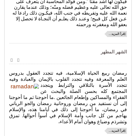
فيكون لها أشد مقتا ".ومن فوائد المحاسبة أن يتعرف على
حق الله تعالى عليه وعظيم فضله ومنّه؛ وذلك عندما يقارن
فرق ومذاهب
نعمة الله عليه وتفريطه في جنب الله، فيكـون ذلك رادعا له
عـن فعل كل قبيح؛ وعنـد ذلك يعلـم أن النجـاة لا تحصل إلا
رعاية المحتاجين
بعفو الله ومغفرته ورحمته
الإسلام والأديان
اِقرأ المزيد...
قضايا فكرية
الشهر المطهر
شعر
مقالات
طباعة
البريد
الإلكترو
أنشطة جمعية الأندلس
رمضان ربيع الحياة الإسلامية، فيه تتجدد العقول بدروس
العلم والمعرفة وفيه تتجدد القلوب بالإيمان والعبادة وفيه
السيرة الذاتية
تتجدد الأسرة
بالتلاقي والترابط ويتجدد
المجتمع كله
بحسن الصلة والبحث عن
معرض الصور
الفقراء والمساكين وإطعام الجائعين .ما أحوجنا ثم ما أحوجنا
إلى أن نستفيد من رمضان وروحانية رمضان والجو الرباني
تواصل
في رمضان، ما أحوجنا إلى ذلك في أيامنا هذه، والإسلام
يهاجم من كل جانب وأمة الإسلام في أسوأ أحوالها. تمزق
الهولندية
وتشرذم وضياع وهوان أمام الأعداء،
اِقرأ المزيد...