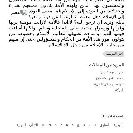
والمخلصون لهذا الدين ولهذه الأمة ينادون جميعهم بشيء
واحد:
لابد من العودة إلى الإسلام.فما معنى العودة
إلى
الإسلام ؟هل معناه أننا ارتددنا عن ديننا والعياذ
بالله ونريد أن نرجع إليه؟ لا،أبدا فالأمة لازالت مؤمنة بربها
وقرآنها ورسولها محمد صلى الله عليه وسلم ..ولكنها أساءت
فهمها للدين وأساءت تطبيقها لتعاليم الإسلام وخصوصا من
يتولون أمور هذه الأمة من الحكام والمسؤولين ،حتى إن منهم
من يحارب الإسلام من داخل بلاد الإسلام.
اِقرأ المزيد...
المزيد من المقالات...
تدبر سورة " يس"
نفحات شهر شعبان
...واسألهم عن القرية
البركة
الصفحة 4 من 10
البداية
السابق
1
2
3
4
5
6
7
8
9
10
التالي
النهاية