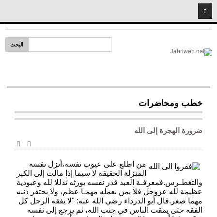
2026
06
08
Headlines:
إمام لكل مذهب
الرئيسية
قضايا دينية
خطب ومحاضرات
شخصيات إسلامية
خطب ومحاضرات
سيد البشر
المبشرون بالجنة
ضرورة الهجرة إلى الله
أئمة وفقهاء
طباعة
البريد
الأصحاب
الإلكترو
من اطلع على عيوب نفسه،أنزل نفسه
نساء مؤمنات
المنزلة الحقيقة لا سيما إذا مالت إلى الكبر
والتغطـرس.فمعرفـة العبد قدر نفسه يورثه تذللا لله وعبودية
شريعة
عظيمة لله عزوجل فلا يمن بعمله مهمـا عظم، ولا يحتقر ذنبه
فتاوى المهجر
مهما صغر.قال أبو الدرداء رضي الله عنه: "لا يفقه الرجل كل
الفقه حتى يمقت الناس في جنب الله، ثم يرجع إلى نفسه
قضايا اجتماعية